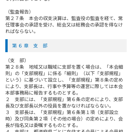
（監査報告）
第２７条 本会の収支決算は、監査役の監査を経て、常
任理事会の承認を受け、総会又は総務会の承認を得なけ
ればならない。
第 ６ 章 支 部
（支 部）
第２８条 地域又は職域に支部を置く場合は、「本会細
則」の「支部規程」に係る「細則」（以下「支部規程」
という）に基づいて設立し、「支部規程」第８条の定め
により、支部長は、行事や予算等の運営に際しては本会
本部事務局に報告するものとする。
２ 支部には、「支部規程」第６条の定めにより、支部
長及び支部長以外の役員を置かなければならない。
３ 支部長は、「支部規程」第６条第１項（支部設立
時）及び同条第２項（その他の場合）の定めにより、会
長が指名又は委嘱するものとする。
４ 支部は、都道府県ごとに在住する会員による会員相