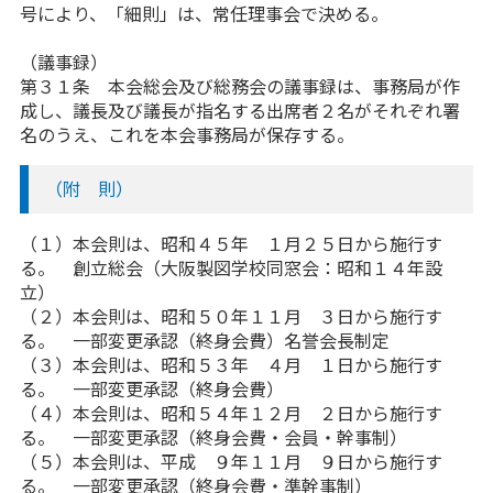
号により、「細則」は、常任理事会で決める。
（議事録）
第３１条 本会総会及び総務会の議事録は、事務局が作
成し、議長及び議長が指名する出席者２名がそれぞれ署
名のうえ、これを本会事務局が保存する。
（附 則）
（１）本会則は、昭和４５年 １月２５日から施行す
る。 創立総会（大阪製図学校同窓会：昭和１４年設
立）
（２）本会則は、昭和５０年１１月 ３日から施行す
る。 一部変更承認（終身会費）名誉会長制定
（３）本会則は、昭和５３年 ４月 １日から施行す
る。 一部変更承認（終身会費）
（４）本会則は、昭和５４年１２月 ２日から施行す
る。 一部変更承認（終身会費・会員・幹事制）
（５）本会則は、平成 ９年１１月 ９日から施行す
る。 一部変更承認（終身会費・準幹事制）