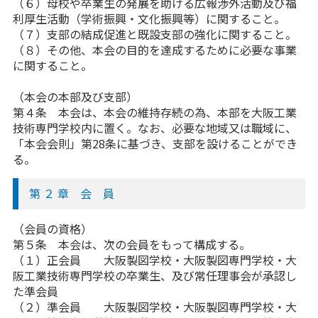
（６）母校や卒業生の発展を助ける広報渉外活動及び福
利厚生活動（学術振興・文化振興等）に関すること。
（７）支部の結成促進と既設支部の強化に関すること。
（８）その他、本会の目的を達成するために必要な事業
に関すること。
（本会の本部及び支部）
第４条 本会は、本会の維持存続の為、本部を大阪工業
技術専門学校内に置く。なお、必要な地域又は職域に、
「本会会則」第28条に基づき、支部を設けることができ
る。
第 ２ 章 会 員
（会員の資格）
第５条 本会は、次の会員をもって構成する。
（１）正会員 大阪製図学校・大阪製図専門学校・大
阪工業技術専門学校の卒業生、及び常任理事会が承認し
た準会員
（２）準会員 大阪製図学校・大阪製図専門学校・大