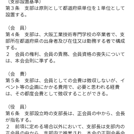
（支部設置基準）
第３条 支部は原則として都道府県単位を１単位として
設置する。
（会 員）
第４条 支部は、大阪工業技術専門学校の卒業者で、支
部所在都道府県の出身者及び在住又は勤務する者で構成
する。
２ 会員の権利、会員の責務、会員資格の喪失について
は、本会会則に準ずる。
（会 費）
第５条 支部は、会員としての会費は徴収しないが、イ
ベント等の企画にかかる費用で、必要と思われる経費
は、その都度会費として徴収することができる。
（役 員）
第６条 支部設立時の支部長は、正会員の中から、会長
が指名する。
２ 前項に定める場合以外において、支部長は支部内の
正会員の中から、支部内で推挙され、本会の正副会長会