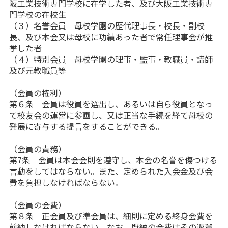
阪工業技術専門学校に在学した者、及び大阪工業技術専
門学校の在校生
（３）名誉会員 母校学園の歴代理事長・校長・副校
長、及び本会又は母校に功績あった者で常任理事会が推
挙した者
（４）特別会員 母校学園の理事・監事・教職員・講師
及び元教職員等
（会員の権利）
第６条 会員は役員を選出し、あるいは自ら役員となっ
て校友会の運営に参画し、又は正当な手続を経て母校の
発展に寄与する提言をすることができる。
（会員の責務）
第7条 会員は本会会則を遵守し、本会の名誉を傷つける
言動をしてはならない。また、定められた入会金及び会
費を負担しなければならない。
（会員の会費）
第８条 正会員及び準会員は、細則に定める終身会費を
前納しなければならない。なお、既納の会費はその返還