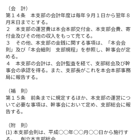
（会 計）
第１４条 本支部の会計年度は毎年９月１日から翌年８
月末日までとする。
２ 本支部の運営費は本会本部交付金、本支部会費、寄
付金及びその他の収入をもって充てる。
３ その他、本支部の金銭に関する事項は、「本会会
則」及び「本会細則 支部規程」を参照し、幹事会が定
める。
４ 本支部の会計は、会計監査を経て、支部総会及び幹
事会の承認を得る。また、支部長がこれを本会本部事務
局に報告する。
（補 則）
第１５条 前条までに規定するほか、本支部の運営につ
いて必要な事項は、幹事会において定め、支部総会に報
告する。
（附 則）
(1) 本支部会則は、平成○○年○○月○○日から施行す
る。 創立本支部総会