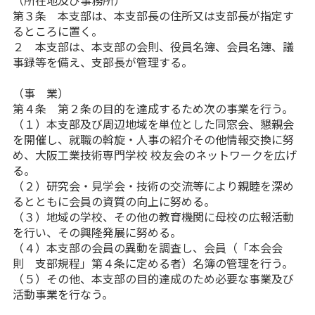
（所在地及び事務所）
第３条 本支部は、本支部長の住所又は支部長が指定す
るところに置く。
２ 本支部は、本支部の会則、役員名簿、会員名簿、議
事録等を備え、支部長が管理する。
（事 業）
第４条 第２条の目的を達成するため次の事業を行う。
（１）本支部及び周辺地域を単位とした同窓会、懇親会
を開催し、就職の斡旋・人事の紹介その他情報交換に努
め、大阪工業技術専門学校 校友会のネットワークを広げ
る。
（２）研究会・見学会・技術の交流等により親睦を深め
るとともに会員の資質の向上に努める。
（３）地域の学校、その他の教育機関に母校の広報活動
を行い、その興隆発展に努める。
（４）本支部の会員の異動を調査し、会員（「本会会
則 支部規程」第４条に定める者）名簿の管理を行う。
（５）その他、本支部の目的達成のため必要な事業及び
活動事業を行なう。