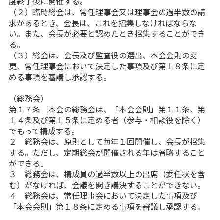
度終了後に開催する。
（２）臨時総会は、常任理事会又は理事会の過半数の請
求があるとき、会長は、これを招集しなければならな
い。また、会長が必要と認めたとき招集することができ
る。
（３）総会は、会長及び監査役の選出、本会会則の変
更、常任理事会において決定した事項及び第１８条に定
める事項を審議し承認する。
（総務会）
第１７条 本会の総務会は、「本会会則」第１１条、第
１４条及び第１５条に定める者（参与・相談役を除く）
でもって構成する。
２ 総務会は、原則として毎年１回開催し、会長が招集
する。ただし、定期総会が開催される年は省略すること
ができる。
３ 総務会は、構成員の過半数以上の出席（委任状を含
む）がなければ、会議を開き議決することができない。
４ 総務会は、常任理事会において決定した事項及び
「本会会則」第１８条に定める事項を審議し承認する。