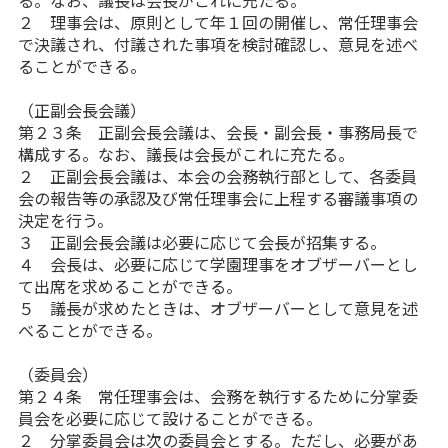
る。なお、議長は会長がこれに充たる。
２ 理事会は、原則として年１回の開催し、常任理事会
で決議され、付議された事項を検討確認し、意見を述べ
ることができる。
（正副会長会議）
第２３条 正副会長会議は、会長・副会長・事務局長で
構成する。なお、議長は会長がこれに充たる。
２ 正副会長会議は、本会の会務執行部として、各委員
会の報告等の承認及び常任理事会に上程する審議事項の
決定を行う。
３ 正副会長会議は必要に応じて会長が招集する。
４ 会長は、必要に応じて学園理事をオブザーバーとし
て出席を求めることができる。
５ 議長が求めたときは、オブザーバーとして意見を述
べることができる。
（委員会）
第２４条 常任理事会は、会務を執行するために分掌委
員会を必要に応じて設けることができる。
２ 分掌委員会は次の委員会とする。ただし、必要があ