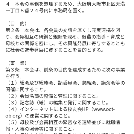
４ 本会の事務を処理するため、大阪府大阪市北区天満
一丁目８番２４号内に事務局を置く。
（目 的）
第２条 本会は、各会員の交誼を厚くし充実連携を図
り、会員相互の研鑚と親睦を深め、後輩の指導・育成と
母校との関係を密にし、その興隆発展に寄与するととも
に社会の進歩発展に資することを目的とする。
（事 業）
第３条 本会は、前条の目的を達成するために次の事業
を行う。
（１）総会及び総務会、諸委員会、懇親会、講演会等の
開催に関すること。
（２）会員名簿の整備と管理に関すること。
（３）記念誌（紙）の編集と発行に関すること。
（４）インターネットによる校友会HP（www.oct-
ob.org）の運営に関すること。
（５）母校及び会員相互の緊密なる連絡並びに就職情
報・人事の照会等に関すること。