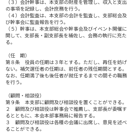
（３）会計幹事は、本支部の財産を管理し、収入と支出
の事項を記録し、会計庶務を行う。
（４）会計監査は、本支部の会計を監査し、支部総会及
び幹事会に監査報告を行う。
（５）幹事は、本支部総会や幹事会及びイベント開催に
関して、支部長・副支部長を補佐し、会務の執行に充た
る。
（任 期）
第８条 役員の任期は３年とする。ただし、再任を妨げ
ない。補欠選任者の任期は、前任者の残任期間とする。
なお、任期満了後も後任者が就任するまでの間その職務
を行う。
（顧問・相談役）
第９条 本支部に顧問及び相談役を置くことができる。
２ 顧問及び相談役は幹事会で推薦し、支部長が委嘱す
るとともに、本会本部事務局に報告する。
３ 顧問及び相談役は各種の会議に出席し、意見を述べ
ることができる。