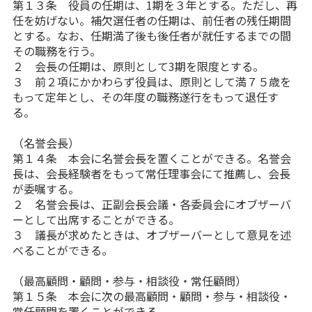
第１３条 役員の任期は、1期を３年とする。ただし、再
任を妨げない。補欠選任者の任期は、前任者の残任期間
とする。なお、任期満了後も後任者が就任するまでの間
その職務を行う。
２ 会長の任期は、原則として3期を限度とする。
３ 前２項にかかわらず役員は、原則として満７５歳を
もって定年とし、その年度の職務遂行をもって退任す
る。
（名誉会長）
第１４条 本会に名誉会長を置くことができる。名誉会
長は、会長経験者をもって常任理事会にて推薦し、会長
が委嘱する。
２ 名誉会長は、正副会長会議・各委員会にオブザーバ
ーとして出席することができる。
３ 議長が求めたときは、オブザーバーとして意見を述
べることができる。
（最高顧問・顧問・参与・相談役・常任顧問）
第１５条 本会に次の最高顧問・顧問・参与・相談役・
常任顧問を置くことができる。