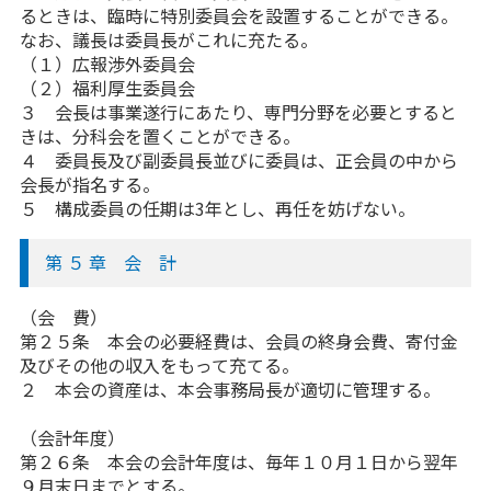
るときは、臨時に特別委員会を設置することができる。
なお、議長は委員長がこれに充たる。
（１）広報渉外委員会
（２）福利厚生委員会
３ 会長は事業遂行にあたり、専門分野を必要とすると
きは、分科会を置くことができる。
４ 委員長及び副委員長並びに委員は、正会員の中から
会長が指名する。
５ 構成委員の任期は3年とし、再任を妨げない。
第 ５ 章 会 計
（会 費）
第２５条 本会の必要経費は、会員の終身会費、寄付金
及びその他の収入をもって充てる。
２ 本会の資産は、本会事務局長が適切に管理する。
（会計年度）
第２６条 本会の会計年度は、毎年１０月１日から翌年
９月末日までとする。