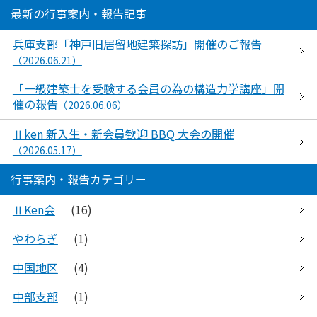
最新の行事案内・報告記事
兵庫支部「神戸旧居留地建築探訪」開催のご報告
（2026.06.21）
「一級建築士を受験する会員の為の構造力学講座」開
催の報告
（2026.06.06）
Ⅱken 新入生・新会員歓迎 BBQ 大会の開催
（2026.05.17）
行事案内・報告カテゴリー
ⅡKen会
(16)
やわらぎ
(1)
中国地区
(4)
中部支部
(1)