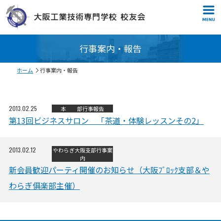
行事案内・報告
ホーム
行事案内・報告
2013.02.25
本 部
行事報告
第13回ビジネスサロン 「茶道・体験レッスンその2」
2013.02.12
やわらぎ
大阪支部
行事案
内
新会員歓迎パーティ開催のお知らせ（大阪ﾌﾞﾛｯｸ支部＆や
わらぎ俱楽部主催）