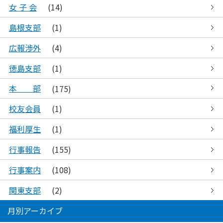
女 子 会
(14)
島根支部
(1)
広報渉外
(4)
徳島支部
(1)
本 部
(175)
校友会員
(1)
福利厚生
(1)
行事報告
(155)
行事案内
(108)
関東支部
(2)
月別アーカイブ