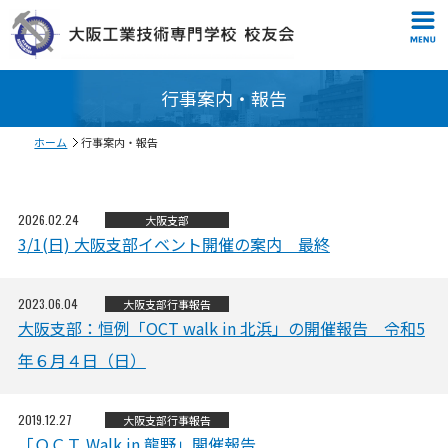
行事案内・報告
ホーム
行事案内・報告
2026.02.24
大阪支部
3/1(日) 大阪支部イベント開催の案内 最終
2023.06.04
大阪支部
行事報告
大阪支部：恒例「OCT walk in 北浜」の開催報告 令和5
年６月４日（日）
2019.12.27
大阪支部
行事報告
「ＯＣＴ Walk in 龍野」開催報告