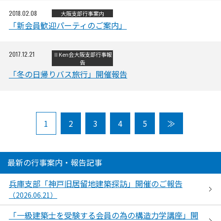
2018.02.08
大阪支部
行事案内
「新会員歓迎パーティのご案内」
2017.12.21
ⅡKen会
大阪支部
行事報
告
「冬の日帰りバス旅行」開催報告
1
2
3
4
5
≫
最新の行事案内・報告記事
兵庫支部「神戸旧居留地建築探訪」開催のご報告
（2026.06.21）
「一級建築士を受験する会員の為の構造力学講座」開