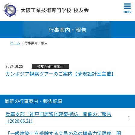
行事案内・報告
ホーム
行事案内・報告
2024.01.22
校友会員
行事案内
カンボジア視察ツアーのご案内【夢現設計室主催】
最新の行事案内・報告記事
兵庫支部「神戸旧居留地建築探訪」開催のご報告
（2026.06.21）
「一級建築士を受験する会員の為の構造力学講座」開