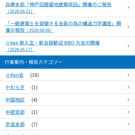
兵庫支部「神戸旧居留地建築探訪」開催のご報告
（2026.06.21）
「一級建築士を受験する会員の為の構造力学講座」開
催の報告
（2026.06.06）
Ⅱken 新入生・新会員歓迎 BBQ 大会の開催
（2026.05.17）
行事案内・報告カテゴリー
ⅡKen会
(16)
やわらぎ
(1)
中国地区
(4)
中部支部
(1)
京滋支部
(7)